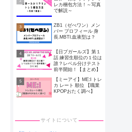
レカ梱包方法！～写真
で解説～
ZB1（ゼべワン）メン
バー プロフィール 身
長.MBTI.血液型は？
【日プガールズ】第１
話 練習生順位の１位は
誰？レベル分けテスト
前半開始！【まとめ】
【ミーアイ】ME:I トレ
カ レート 順位 【職業
KPOPおたく調べ】
サイトについて