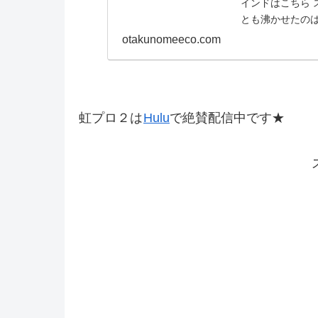
インドはこちら
とも沸かせたのは
性テスト ＜審査..
otakunomeeco.com
虹プロ２は
Hulu
で絶賛配信中です★