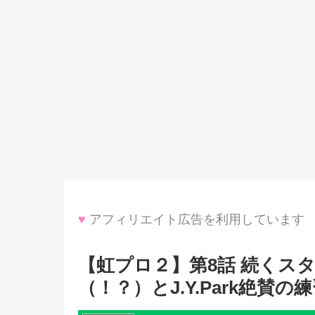
♥
アフィリエイト広告を利用しています
【虹プロ２】第8話 続くス
（！？）とJ.Y.Park絶賛