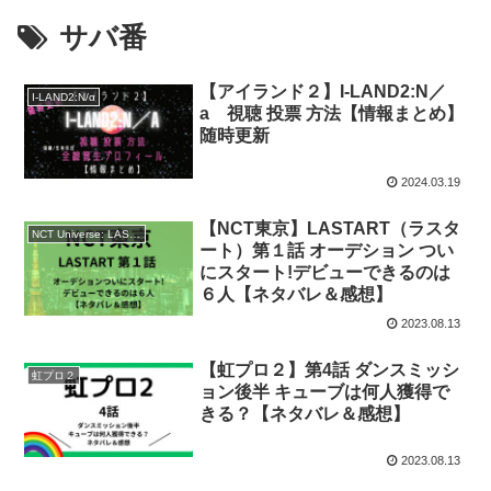
サバ番
【アイランド２】I-LAND2:N／
I-LAND2:N/α
a 視聴 投票 方法【情報まとめ】
随時更新
2024.03.19
【NCT東京】LASTART（ラスタ
NCT Universe: LASTART
ート）第１話 オーデション つい
にスタート!デビューできるのは
６人【ネタバレ＆感想】
2023.08.13
【虹プロ２】第4話 ダンスミッシ
虹プロ２
ョン後半 キューブは何人獲得で
きる？【ネタバレ＆感想】
2023.08.13