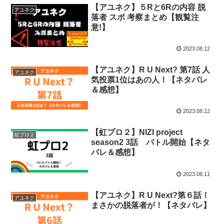
【アユネク】５Rと6Rの内容 脱
アユネク
落者 スポ 考察まとめ【観覧注
意!】
2023.08.12
【アユネク】R U Next? 第7話 人
アユネク
気投票1位はあの人！【ネタバレ
＆感想】
2023.08.12
【虹プロ２】NIZI project
虹プロ２
season2 3話 バトル開始【ネタ
バレ＆感想】
2023.08.11
【アユネク】R U Next?第６話！
アユネク
まさかの脱落者が！【ネタバレ】